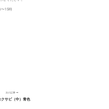
〜15時
次の記事
全クサビ（中）青色